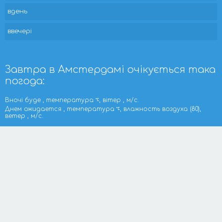
вдень
ввечері
Завтра в Амстердамі очікується така
погода:
Вночі буде , температура
, вітер , м/с.
Днем ожидается , температура
, влажность воздуха (80),
ветер , м/с.