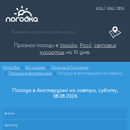
рус
|
укр
|
eng
Прогноз погоди в
Україні
,
Росії
,
світових
курортах
на 10 днів.
Pogodka
Всі країни
Погода в Голландії
Погода в Амстердамі
Погода в Амстердамі на завтра
Погода в Амстердамі на завтра, суботу,
08.08.2026
вночі
зранку