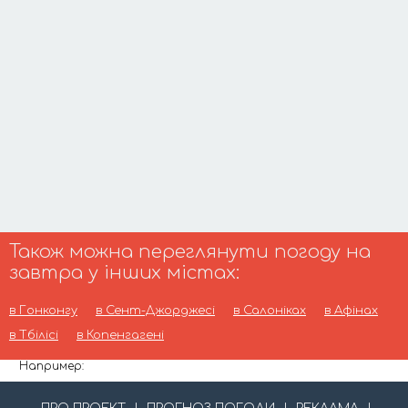
Також можна переглянути погоду на
завтра у інших містах:
в Гонконгу
в Сент-Джорджесі
в Салоніках
в Афінах
в Тбілісі
в Копенгагені
Например: