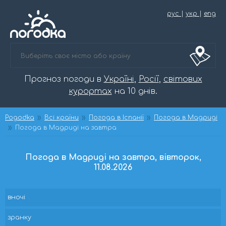
рус
|
укр
|
eng
Прогноз погоди в
Україні
,
Росії
,
світових
курортах
на 10 днів.
Pogodka
Всі країни
Погода в Іспанії
Погода в Мадриді
Погода в Мадриді на завтра
Погода в Мадриді на завтра, вівторок,
11.08.2026
вночі
зранку