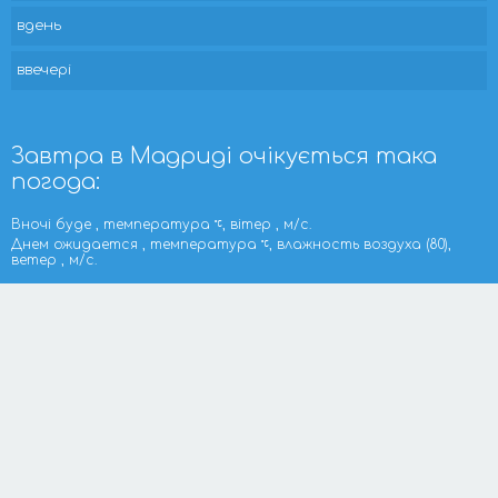
вдень
ввечері
Завтра в Мадриді очікується така
погода:
Вночі буде , температура
, вітер , м/с.
Днем ожидается , температура
, влажность воздуха (80),
ветер , м/с.