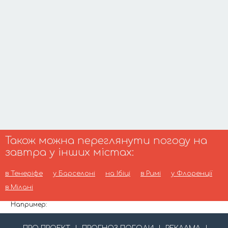
Також можна переглянути погоду на
завтра у інших містах:
в Тенеріфе
у Барселоні
на Ібіці
в Римі
у Флоренції
в Мілані
Например: