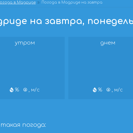
огода в Мадриде
Погода в Мадриде на завтра
риде на завтра, понедельни
утром
днем
%
, м/с
%
, м/с
такая погода: