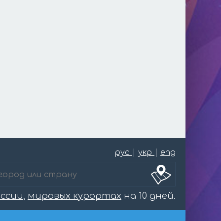
рус
|
укр
|
eng
оссии
,
мировых курортах
на 10 дней.