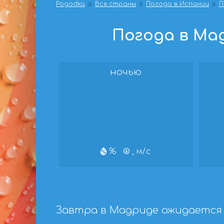
Pogodka
Все страны
Погода в Испании
П
Погода в Мад
ночью
%
, м/с
Завтра в Мадриде ожидается 