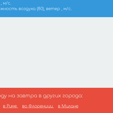
, м/с.
ажность воздуха (80), ветер , м/с.
у на завтра в других города:
в Риме
во Флоренции
в Милане