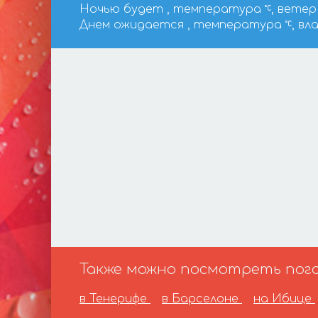
Ночью будет , температура
, ветер 
Днем ожидается , температура
, вл
Также можно посмотреть погод
в Тенерифе
в Барселоне
на Ибице