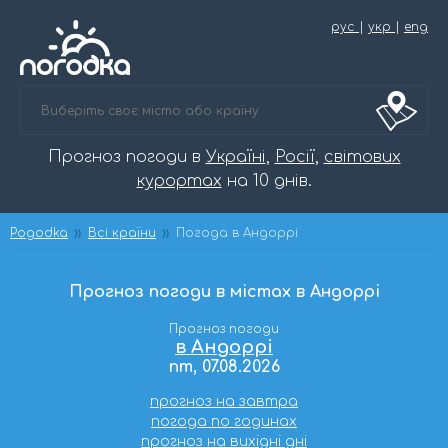
рус
|
укр
|
eng
Прогноз погоди в
Україні
,
Росії
,
світових
курортах
на 10 днів.
Pogodka
Всі країни
Погода в Андоррі
Прогноз погоди в містах в Андоррі
Прогноз погоди
в Андоррі
пт, 07.08.2026
прогноз на завтра
погода по годинах
прогноз на вихідні дні