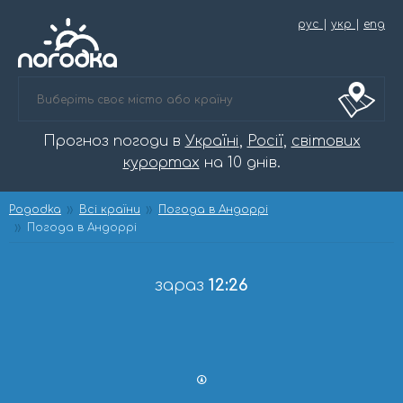
рус
|
укр
|
eng
Прогноз погоди в
Україні
,
Росії
,
світових
курортах
на 10 днів.
Pogodka
Всі країни
Погода в Андоррі
Погода в Андоррі
зараз
12:26