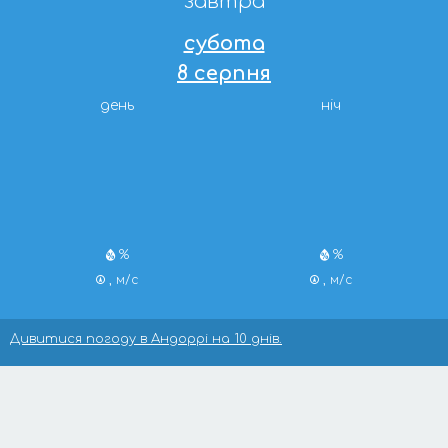
завтра
субота
8 серпня
день
ніч
%
%
, м/с
, м/с
Дивитися погоду в Андоррі на 10 днів.