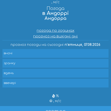
, м/с
Погода
в Андоррі
Андорра
погода по годинах
прогноз на вихідні дні
прогноз погоди на сьогодні
п’ятниця, 07.08.2026
вночі
зранку
вдень
ввечері
%
, м/с