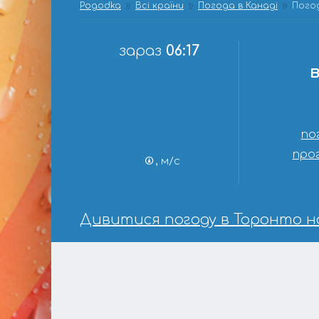
Pogodka
Всі країни
Погода в Канаді
Пого
зараз
06:17
по
прог
, м/с
Дивитися погоду в Торонто на 