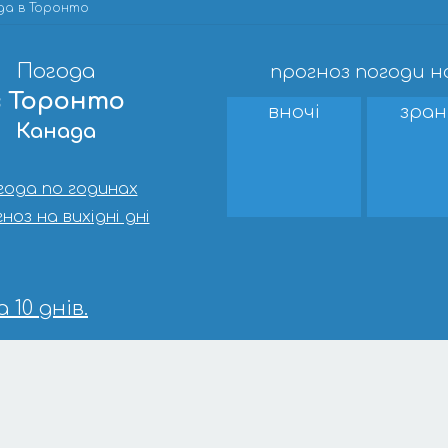
да в Торонто
Погода
прогноз погоди н
в Торонто
вночі
зран
Канада
года по годинах
ноз на вихідні дні
10 днів.