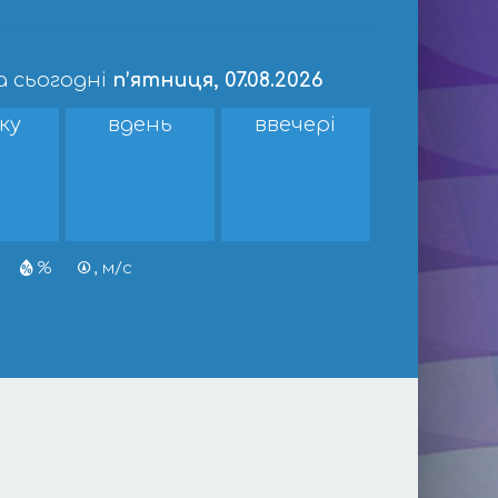
а сьогодні
п’ятниця, 07.08.2026
ку
вдень
ввечері
%
, м/с