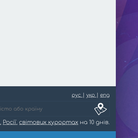
рус
|
укр
|
eng
,
Росії
,
світових курортах
на 10 днів.