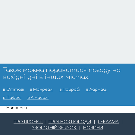
Також можна подивитися погоду на
вихідні дні в інших містах:
в Оттаві
в Монреалі
в Найробі
в Ларнаці
в Пафосі
в Лімасолі
Например:
ПРО ПРОЕКТ
|
ПРОГНОЗ ПОГОДИ
|
РЕКЛАМА
|
ЗВОРОТНІЙ ЗВ'ЯЗОК
|
НОВИНИ