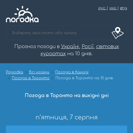
рус
|
укр
|
eng
Прогноз погоди в
Україні
,
Росії
,
світових
курортах
на 10 днів.
Pogodka
Всі країни
Погода в Канаді
Погода в Торонто
Погода в Торонто на 10 днів
Погода в Торонто на вихідні дні
п’ятниця, 7 серпня