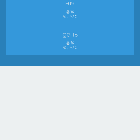
ніч
%
, м/с
день
%
, м/с