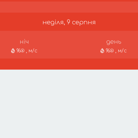
неділя, 9 серпня
ніч
день
%
, м/с
%
, м/с