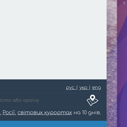
рус
|
укр
|
eng
,
Росії
,
світових курортах
на 10 днів.