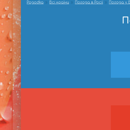
Pogodka
Всі країни
Погода в Росії
Погода у В
П