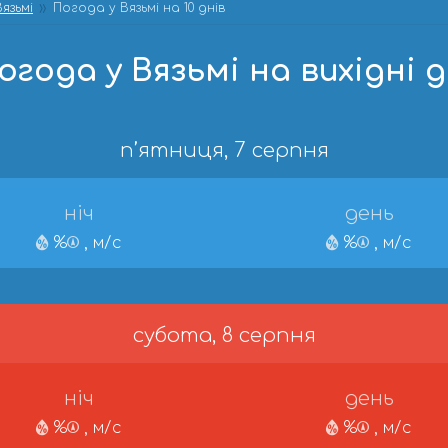
язьмі
Погода у Вязьмі на 10 днів
огода у Вязьмі на вихідні д
п’ятниця, 7 серпня
ніч
день
%
, м/с
%
, м/с
субота, 8 серпня
ніч
день
%
, м/с
%
, м/с