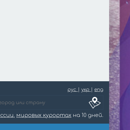
рус
|
укр
|
eng
оссии
,
мировых курортах
на 10 дней.