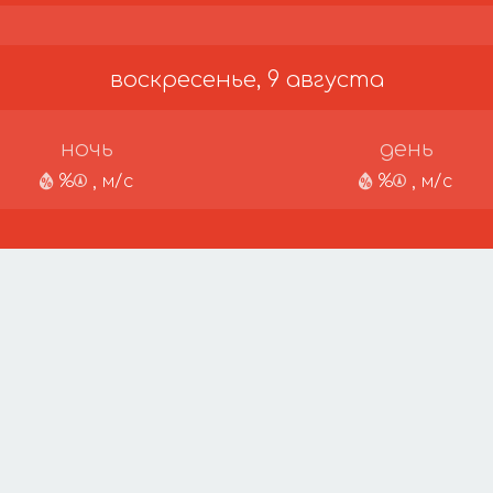
воскресенье, 9 августа
ночь
день
%
, м/с
%
, м/с