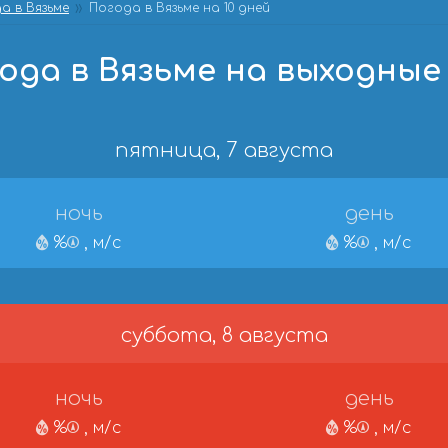
а в Вязьме
Погода в Вязьме на 10 дней
ода в Вязьме на выходные
пятница, 7 августа
ночь
день
%
, м/с
%
, м/с
суббота, 8 августа
ночь
день
%
, м/с
%
, м/с