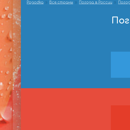
Pogodka
Все страны
Погода в России
Погод
Пог