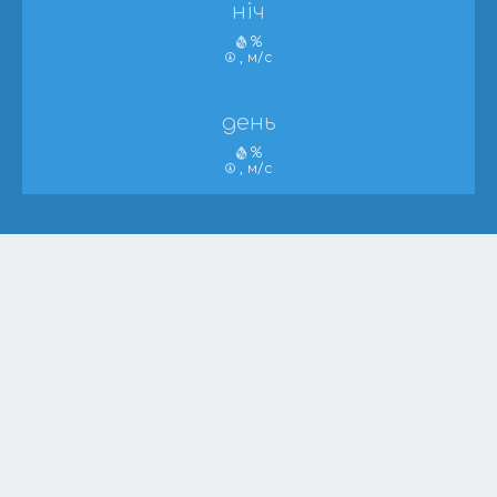
ніч
%
, м/с
день
%
, м/с