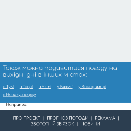
Також можна подивитися погоду на
вихідні дні в інших містах:
в Тулі
в Твері
в Ухті
у Вязьмі
у Володимирі
в Новокузнецьку
Например:
ПРО ПРОЕКТ
|
ПРОГНОЗ ПОГОДИ
|
РЕКЛАМА
|
ЗВОРОТНІЙ ЗВ'ЯЗОК
|
НОВИНИ