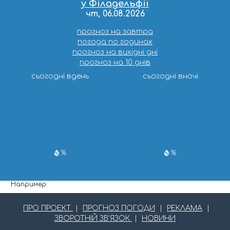
у Філадельфії
чт, 06.08.2026
прогноз на завтра
погода по годинах
прогноз на вихідні дні
прогноз на 10 днів
сьогодні вдень
сьогодні вночі
%
%
Например:
ПРО ПРОЕКТ
|
ПРОГНОЗ ПОГОДИ
|
РЕКЛАМА
|
ЗВОРОТНІЙ ЗВ'ЯЗОК
|
НОВИНИ