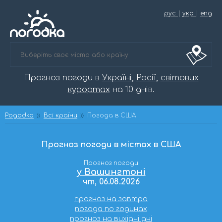
рус
|
укр
|
eng
Прогноз погоди в
Україні
,
Росії
,
світових
курортах
на 10 днів.
Pogodka
Всі країни
Погода в США
Прогноз погоди в містах в США
Прогноз погоди
у Вашингтоні
чт, 06.08.2026
прогноз на завтра
погода по годинах
прогноз на вихідні дні