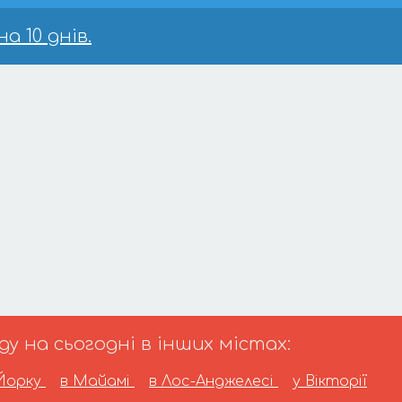
а 10 днів.
 на сьогодні в інших містах:
Йорку
в Майамі
в Лос-Анджелесі
у Вікторії