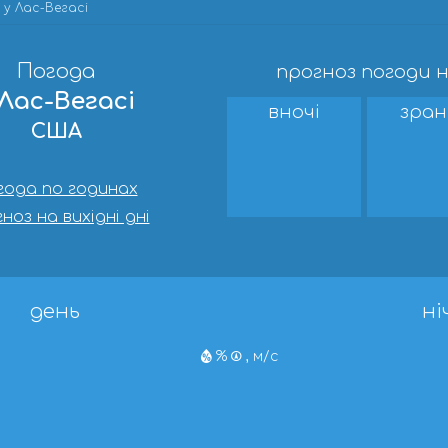
у Лас-Вегасі
Погода
прогноз погоди н
 Лас-Вегасі
вночі
зран
США
года по годинах
ноз на вихідні дні
день
ні
%
, м/с