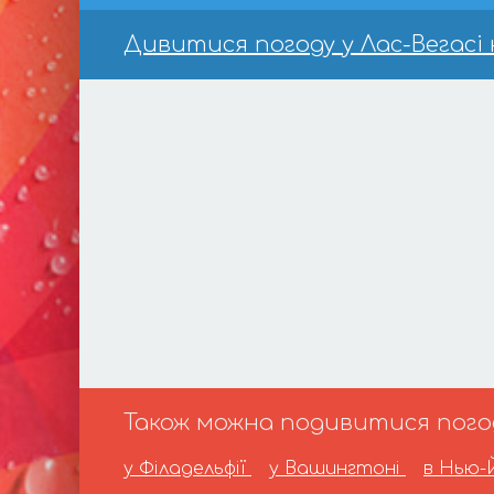
Дивитися погоду у Лас-Вегасі н
Також можна подивитися погоду
у Філадельфії
у Вашингтоні
в Нью-