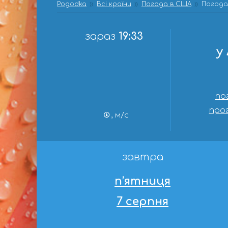
Pogodka
Всі країни
Погода в США
Погода 
зараз
19:33
у
по
прог
, м/с
завтра
п’ятниця
7 серпня