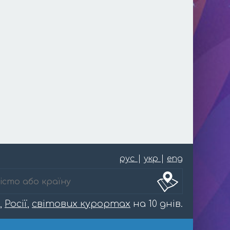
рус
|
укр
|
eng
,
Росії
,
світових курортах
на 10 днів.