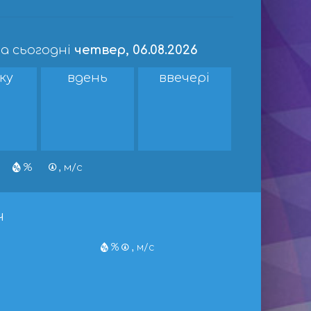
а сьогодні
четвер, 06.08.2026
ку
вдень
ввечері
%
, м/с
ч
%
, м/с