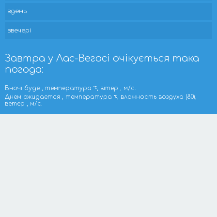
вдень
ввечері
Завтра у Лас-Вегасі очікується така
погода:
Вночі буде , температура
, вітер , м/с.
Днем ожидается , температура
, влажность воздуха (80),
ветер , м/с.