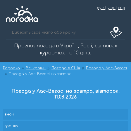
рус
|
укр
|
eng
Прогноз погоди в
Україні
,
Росії
,
світових
курортах
на 10 днів.
Pogodka
Всі країни
Погода в США
Погода у Лас-Вегасі
Погода у Лас-Вегасі на завтра
Погода у Лас-Вегасі на завтра, вівторок,
11.08.2026
вночі
зранку