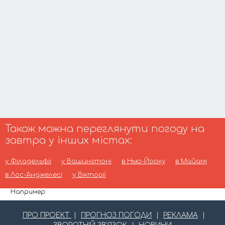
Також можна переглянути погоду на
завтра у інших містах:
у Філадельфії
у Вашингтоні
в Нью-Йорку
в Майамі
в Лос-Анджелесі
у Вікторії
Например:
ПРО ПРОЕКТ
|
ПРОГНОЗ ПОГОДИ
|
РЕКЛАМА
|