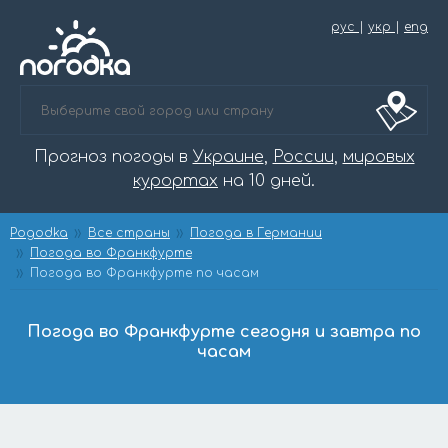
рус
|
укр
|
eng
Прогноз погоды в
Украине
,
России
,
мировых
курортах
на 10 дней.
Pogodka
Все страны
Погода в Германии
Погода во Франкфурте
Погода во Франкфурте по часам
Погода во Франкфурте сегодня и завтра по
часам