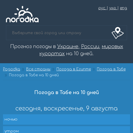
рус
|
укр
|
eng
Прогноз погоды в
Украине
,
России
,
мировых
курортах
на 10 дней.
Pogodka
Все страны
Погода в Египте
Погода в Табе
Погода в Табе на 10 дней
Погода в Табе на 10 дней
сегодня, воскресенье, 9 августа
ночью
утром