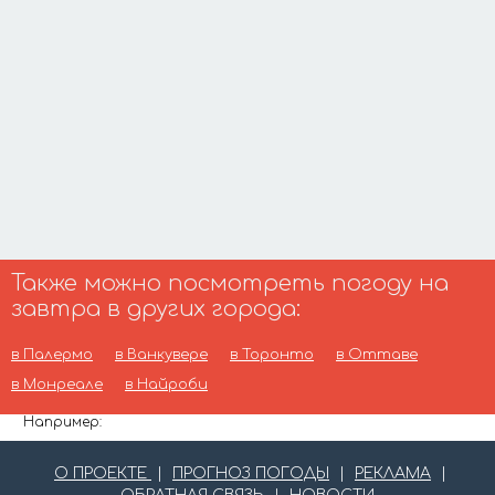
Также можно посмотреть погоду на
завтра в других города:
в Палермо
в Ванкувере
в Торонто
в Оттаве
в Монреале
в Найроби
Например:
О ПРОЕКТЕ
|
ПРОГНОЗ ПОГОДЫ
|
РЕКЛАМА
|