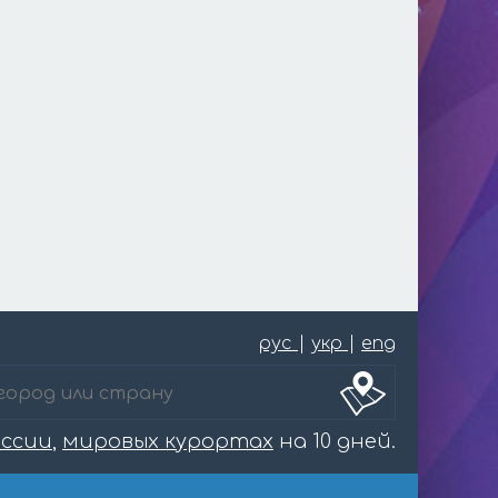
рус
|
укр
|
eng
оссии
,
мировых курортах
на 10 дней.