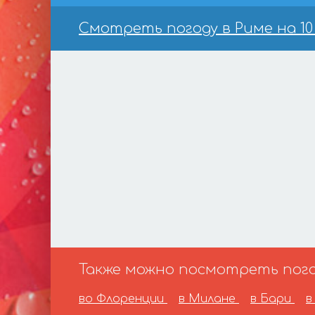
Смотреть погоду в Риме на 10
Также можно посмотреть погод
во Флоренции
в Милане
в Бари
в