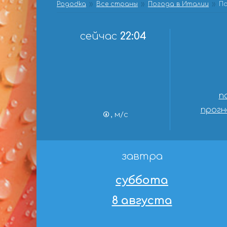
Pogodka
Все страны
Погода в Италии
По
сейчас
22:04
п
прогн
, м/с
завтра
суббота
8 августа