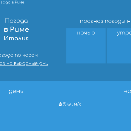
года в Риме
Погода
прогноз погоды 
в Риме
ночью
утр
Италия
огода по часам
оз на выходные дни
день
но
%
, м/с