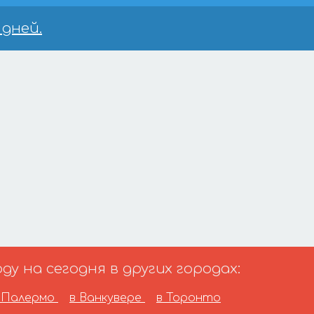
 дней.
у на сегодня в других городах:
 Палермо
в Ванкувере
в Торонто