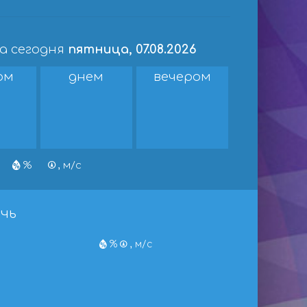
на сегодня
пятница, 07.08.2026
ом
днем
вечером
%
, м/с
чь
%
, м/с