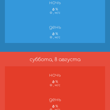
ночь
%
, м/с
день
%
, м/с
суббота, 8 августа
ночь
%
, м/с
день
%
, м/с