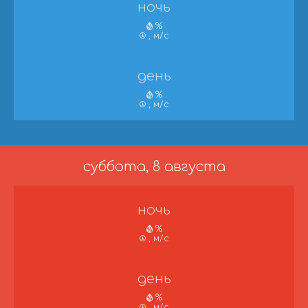
ночь
%
, м/с
день
%
, м/с
суббота, 8 августа
ночь
%
, м/с
день
%
, м/с