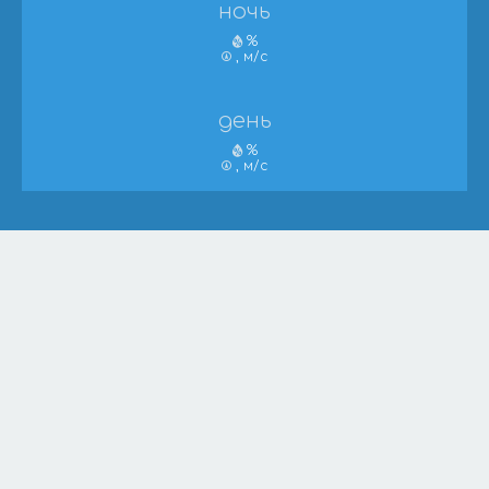
ночь
%
, м/с
день
%
, м/с