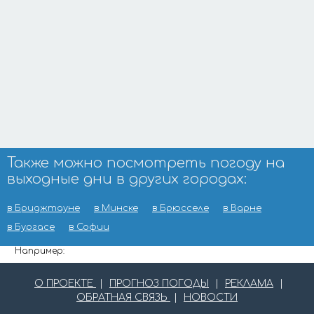
Также можно посмотреть погоду на
выходные дни в других городах:
в Бриджтауне
в Минске
в Брюсселе
в Варне
в Бургасе
в Софии
Например:
О ПРОЕКТЕ
|
ПРОГНОЗ ПОГОДЫ
|
РЕКЛАМА
|
ОБРАТНАЯ СВЯЗЬ
|
НОВОСТИ