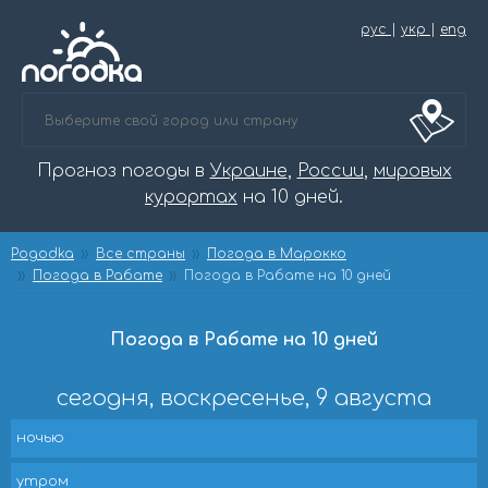
рус
|
укр
|
eng
Прогноз погоды в
Украине
,
России
,
мировых
курортах
на 10 дней.
Pogodka
Все страны
Погода в Марокко
Погода в Рабате
Погода в Рабате на 10 дней
Погода в Рабате на 10 дней
сегодня, воскресенье, 9 августа
ночью
утром