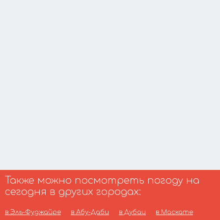
Также можно посмотреть погоду на
сегодня в других городах:
в Эль-Фуджайре
в Абу-Даби
в Дубаи
в Маскате