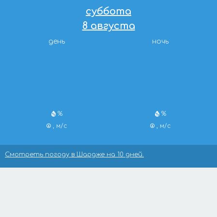
суббота
8 августа
день
ночь
%
%
, м/с
, м/с
Смотреть погоду в Шардже на 10 дней.