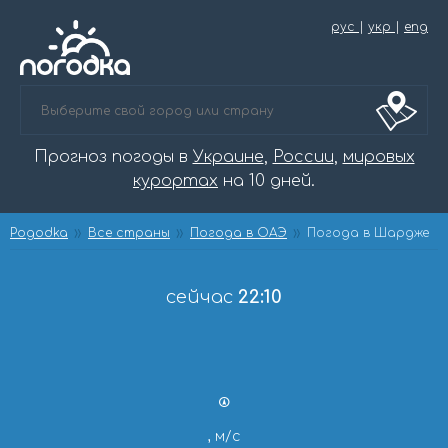
рус
|
укр
|
eng
Прогноз погоды в
Украине
,
России
,
мировых
курортах
на 10 дней.
Pogodka
Все страны
Погода в ОАЭ
Погода в Шардже
сейчас
22:10
, м/с