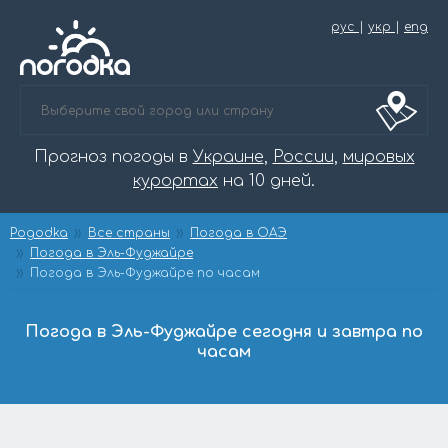
рус
|
укр
|
eng
Прогноз погоды в
Украине
,
России
,
мировых
курортах
на 10 дней.
Pogodka
Все страны
Погода в ОАЭ
Погода в Эль-Фуджайре
Погода в Эль-Фуджайре по часам
Погода в Эль-Фуджайре сегодня и завтра по
часам