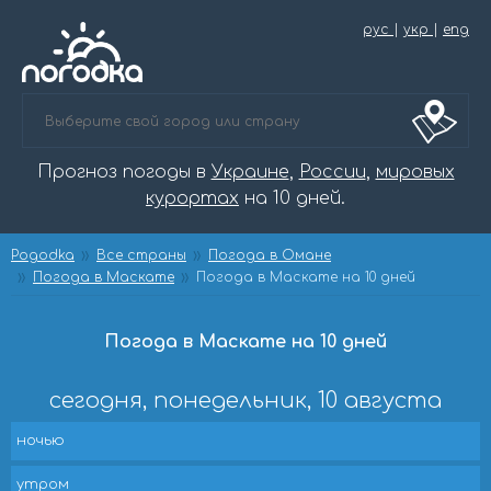
рус
|
укр
|
eng
Прогноз погоды в
Украине
,
России
,
мировых
курортах
на 10 дней.
Pogodka
Все страны
Погода в Омане
Погода в Маскате
Погода в Маскате на 10 дней
Погода в Маскате на 10 дней
сегодня, понедельник, 10 августа
ночью
утром