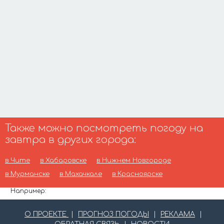
Также можно посмотреть погоду на
завтра в других города:
в Чите
в Хабаровске
в Нижнем Новгороде
в Мурманске
в Махачкале
в Красноярске
Например:
О ПРОЕКТЕ
|
ПРОГНОЗ ПОГОДЫ
|
РЕКЛАМА
|