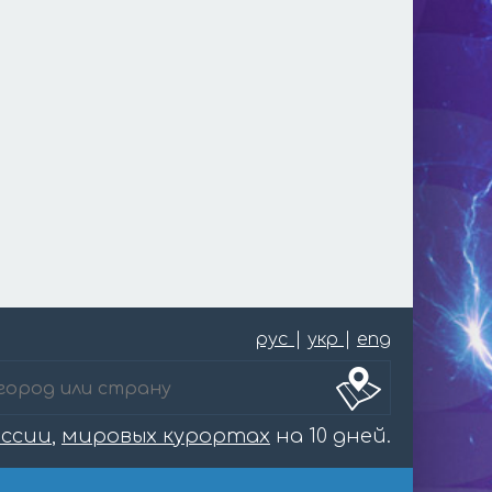
рус
|
укр
|
eng
оссии
,
мировых курортах
на 10 дней.