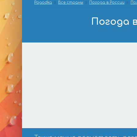
Pogodka
Все страны
Погода в России
По
Погода в