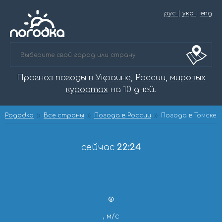
рус
|
укр
|
eng
Прогноз погоды в
Украине
,
России
,
мировых
курортах
на 10 дней.
Pogodka
Все страны
Погода в России
Погода в Томске
сейчас
22:24
, м/с