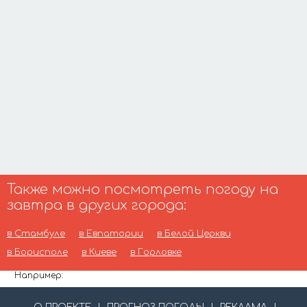
Также можно посмотреть погоду на
завтра в других города:
в Стамбуле
в Евпатории
в Белой Церкви
в Борисполе
в Киеве
в Горловке
Например: