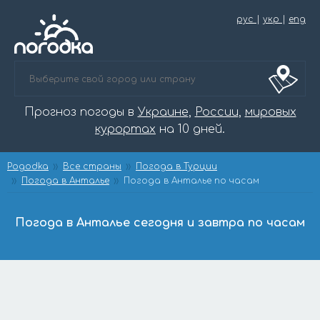
рус
|
укр
|
eng
Прогноз погоды в
Украине
,
России
,
мировых
курортах
на 10 дней.
Pogodka
Все страны
Погода в Турции
Погода в Анталье
Погода в Анталье по часам
Погода в Анталье сегодня и завтра по часам