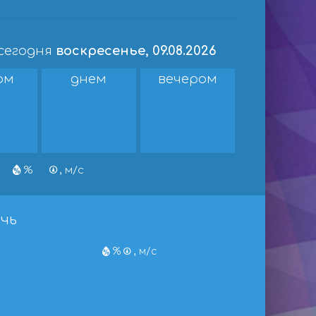
 сегодня
воскресенье, 09.08.2026
ом
днем
вечером
%
, м/с
чь
%
, м/с