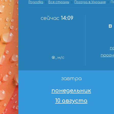
Pogodka
Все страны
Погода в Украине
П
сейчас
14:09
в
п
прогн
, м/с
завтра
понедельник
10 августа