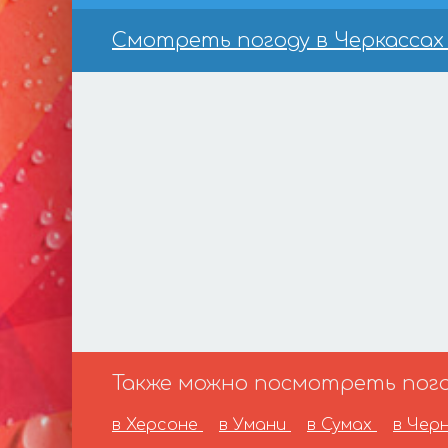
Смотреть погоду в Черкассах 
Также можно посмотреть погод
в Херсоне
в Умани
в Сумах
в Чер