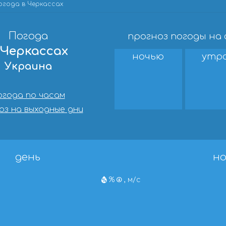
огода в Черкассах
Погода
прогноз погоды на
 Черкассах
ночью
утр
Украина
огода по часам
оз на выходные дни
день
но
%
, м/с