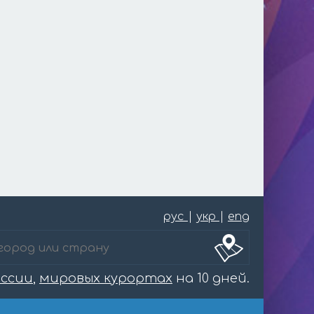
рус
|
укр
|
eng
оссии
,
мировых курортах
на 10 дней.