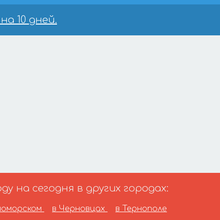
на 10 дней.
у на сегодня в других городах:
номорском
в Черновцах
в Тернополе