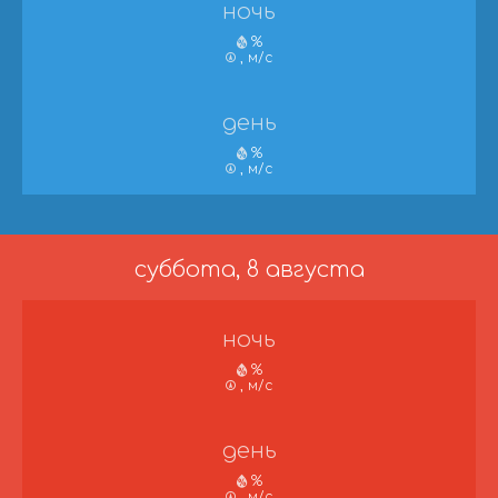
ночь
%
, м/с
день
%
, м/с
суббота, 8 августа
ночь
%
, м/с
день
%
, м/с