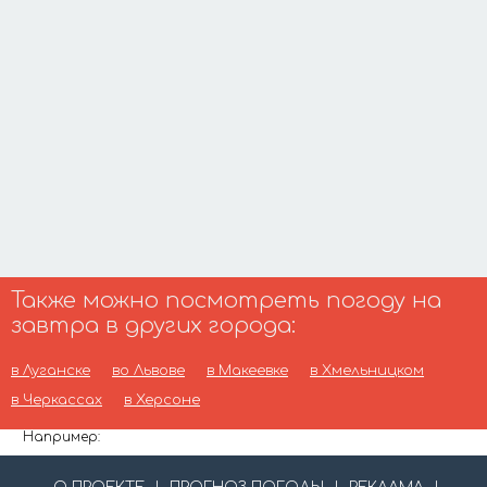
Также можно посмотреть погоду на
завтра в других города:
в Луганске
во Львове
в Макеевке
в Хмельницком
в Черкассах
в Херсоне
Например: