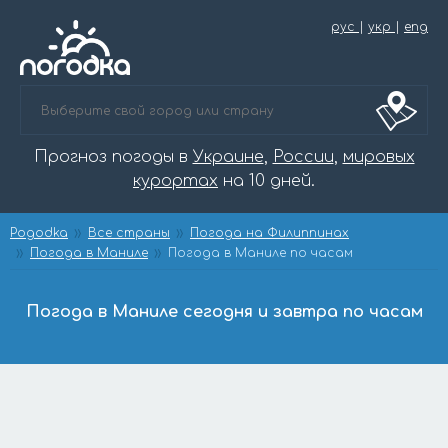
рус
|
укр
|
eng
Прогноз погоды в
Украине
,
России
,
мировых
курортах
на 10 дней.
Pogodka
Все страны
Погода на Филиппинах
Погода в Маниле
Погода в Маниле по часам
Погода в Маниле сегодня и завтра по часам