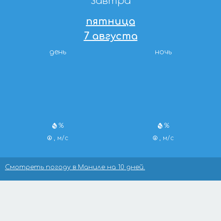
завтра
пятница
7 августа
день
ночь
%
%
, м/с
, м/с
Смотреть погоду в Маниле на 10 дней.