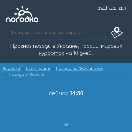
рус
|
укр
|
eng
Прогноз погоды в
Украине
,
России
,
мировых
курортах
на 10 дней.
Pogodka
Все страны
Погода на Филиппинах
Погода в Маниле
сейчас
14:30