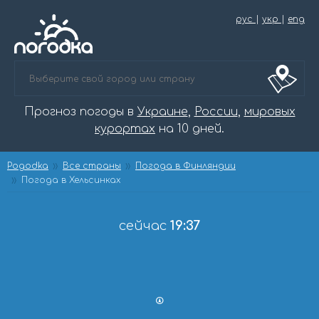
рус
|
укр
|
eng
Прогноз погоды в
Украине
,
России
,
мировых
курортах
на 10 дней.
Pogodka
Все страны
Погода в Финляндии
Погода в Хельсинках
сейчас
19:37