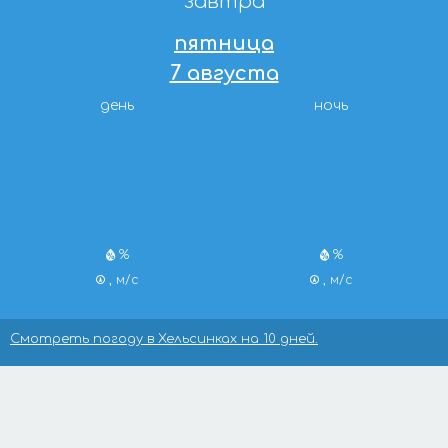
завтра
пятница
7 августа
день
ночь
%
%
, м/с
, м/с
Смотреть погоду в Хельсинках на 10 дней.