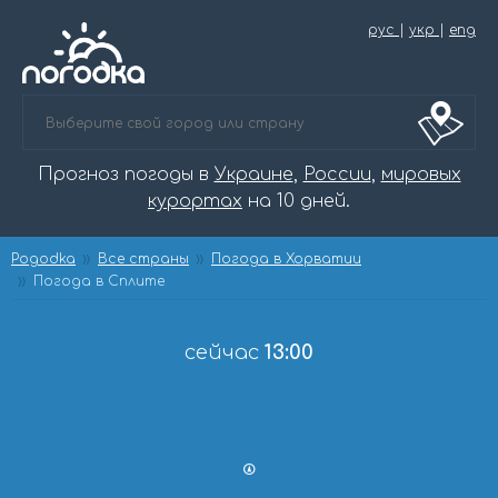
рус
|
укр
|
eng
Прогноз погоды в
Украине
,
России
,
мировых
курортах
на 10 дней.
Pogodka
Все страны
Погода в Хорватии
Погода в Сплите
сейчас
13:00