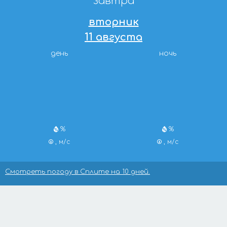
завтра
вторник
11 августа
день
ночь
%
%
, м/с
, м/с
Смотреть погоду в Сплите на 10 дней.