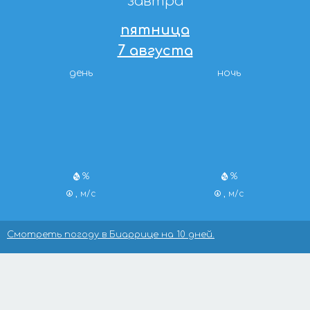
завтра
пятница
7 августа
день
ночь
%
%
, м/с
, м/с
Смотреть погоду в Биаррице на 10 дней.