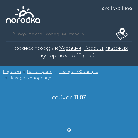
рус
|
укр
|
eng
Прогноз погоды в
Украине
,
России
,
мировых
курортах
на 10 дней.
Pogodka
Все страны
Погода в Франции
Погода в Биаррице
сейчас
11:07