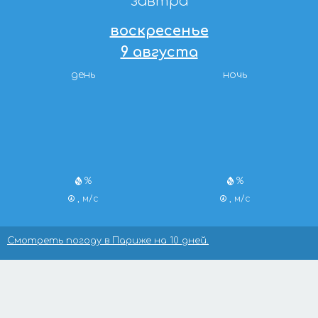
завтра
воскресенье
9 августа
день
ночь
%
%
, м/с
, м/с
Смотреть погоду в Париже на 10 дней.