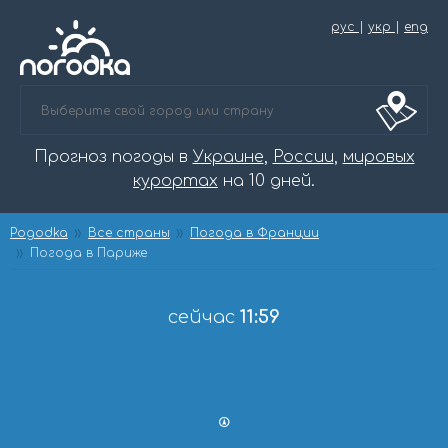
рус
|
укр
|
eng
Прогноз погоды в
Украине
,
России
,
мировых
курортах
на 10 дней.
Pogodka
Все страны
Погода в Франции
Погода в Париже
сейчас
11:59