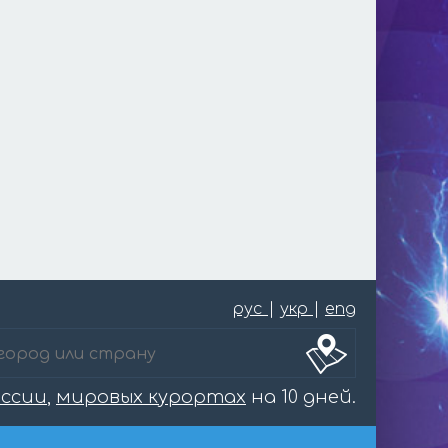
рус
|
укр
|
eng
оссии
,
мировых курортах
на 10 дней.