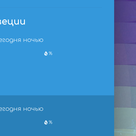
веции
егодня ночью
%
егодня ночью
%