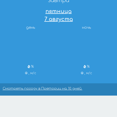
завтра
пятница
7 августа
день
ночь
%
%
, м/с
, м/с
Смотреть погоду в Претории на 10 дней.