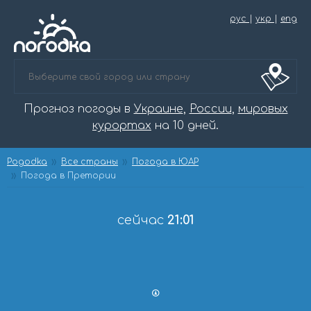
рус
|
укр
|
eng
Прогноз погоды в
Украине
,
России
,
мировых
курортах
на 10 дней.
Pogodka
Все страны
Погода в ЮАР
Погода в Претории
сейчас
21:01