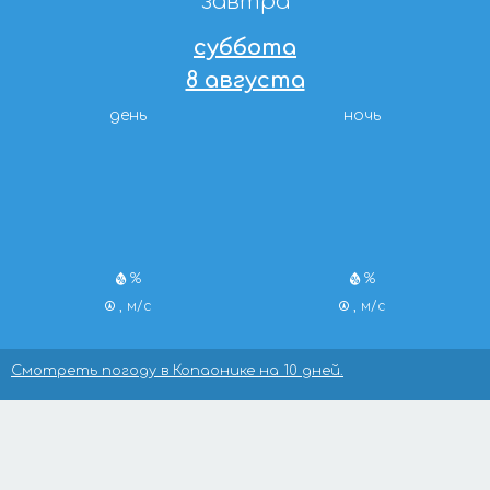
завтра
суббота
8 августа
день
ночь
%
%
, м/с
, м/с
Смотреть погоду в Копаонике на 10 дней.