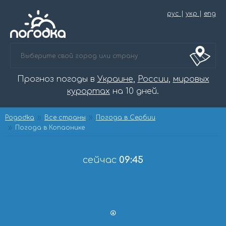
рус
|
укр
|
eng
Прогноз погоды в
Украине
,
России
,
мировых
курортах
на 10 дней.
Pogodka
Все страны
Погода в Сербии
Погода в Копаонике
сейчас
09:45