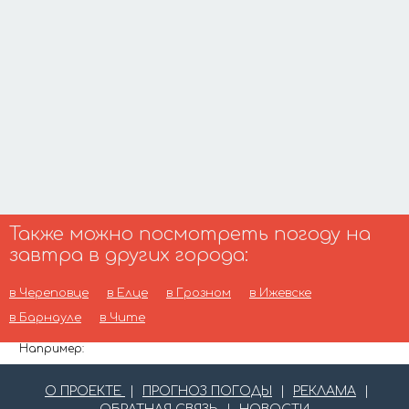
Также можно посмотреть погоду на
завтра в других города:
в Череповце
в Елце
в Грозном
в Ижевске
в Барнауле
в Чите
Например:
О ПРОЕКТЕ
|
ПРОГНОЗ ПОГОДЫ
|
РЕКЛАМА
|