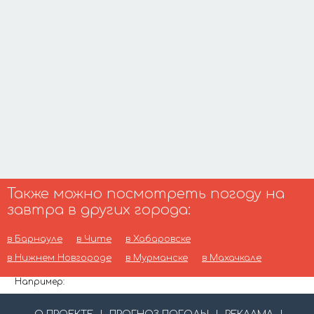
Также можно посмотреть погоду на
завтра в других города:
в Барнауле
в Чите
в Хабаровске
в Нижнем Новгороде
в Мурманске
в Махачкале
Например: