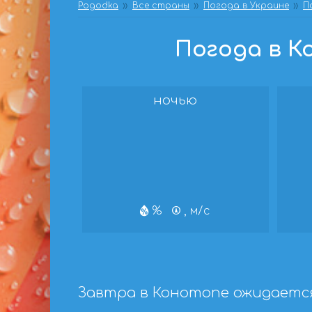
Pogodka
Все страны
Погода в Украине
П
Погода в Ко
ночью
%
, м/с
Завтра в Конотопе ожидается