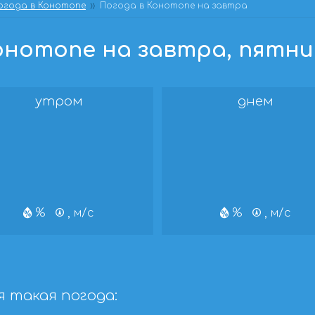
огода в Конотопе
Погода в Конотопе на завтра
нотопе на завтра, пятницу
утром
днем
%
, м/с
%
, м/с
 такая погода: