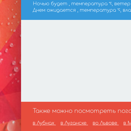
Ночью будет , температура
, ветер 
Днем ожидается , температура
, вл
Также можно посмотреть погод
в Лубнах
в Луганске
во Львове
в 