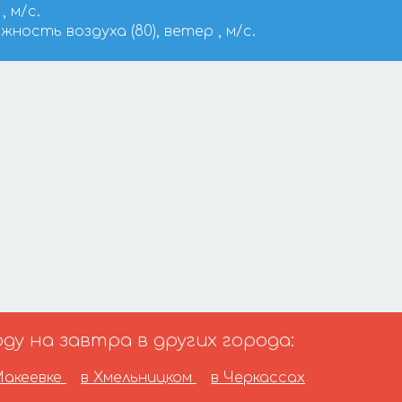
, м/с.
ажность воздуха (80), ветер , м/с.
у на завтра в других города:
Макеевке
в Хмельницком
в Черкассах