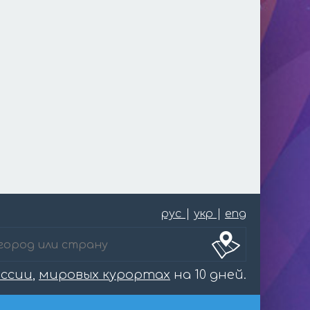
рус
|
укр
|
eng
оссии
,
мировых курортах
на 10 дней.