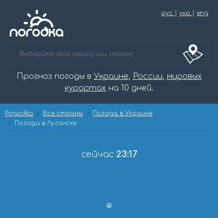
рус
|
укр
|
eng
Прогноз погоды в
Украине
,
России
,
мировых
курортах
на 10 дней.
Pogodka
Все страны
Погода в Украине
Погода в Луганске
сейчас
23:17