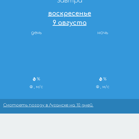
завтра
воскресенье
9 августа
день
ночь
%
%
, м/с
, м/с
Смотреть погоду в Луганске на 10 дней.