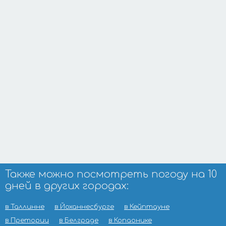
Также можно посмотреть погоду на 10
дней в других городах:
в Таллинне
в Йоханнесбурге
в Кейптауне
в Претории
в Белграде
в Копаонике