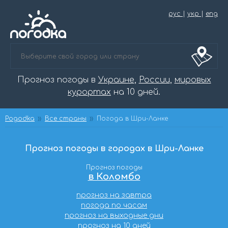
рус
|
укр
|
eng
Прогноз погоды в
Украине
,
России
,
мировых
курортах
на 10 дней.
Pogodka
Все страны
Погода в Шри-Ланке
Прогноз погоды в городах в Шри-Ланке
Прогноз погоды
в Коломбо
прогноз на завтра
погода по часам
прогноз на выходные дни
прогноз на 10 дней