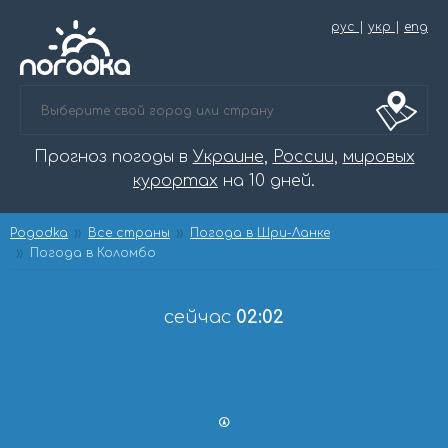
рус
|
укр
|
eng
Прогноз погоды в
Украине
,
России
,
мировых
курортах
на 10 дней.
Pogodka
Все страны
Погода в Шри-Ланке
Погода в Коломбо
сейчас
02:02